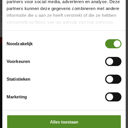
partners voor social media, adverteren en analyse. Deze
Tweepersoons 1 kern product
partners kunnen deze gegevens combineren met andere
Tweepersoons 2 kernen
informatie die u aan ze heeft verstrekt of die ze hebben
Webshop Only Collectie
verzameld op basis van uw gebruik van hun services.
Toestemmingsselectie
Noodzakelijk
Showroom Breda
Maandag: Gesloten
Voorkeuren
Donderdag 12:00 – 17:00
Dinsdag: Gesloten
Vrijdag 12:00 – 17:00
Woensdag: Gesloten
Statistieken
Donderdag: 12:00 – 17:00
Zaterdag 12:00 – 17:00
Vrijdag: 12:00 – 17:00
Zondag 12:00 – 17:00
Zaterdag: 12:00 – 17:00
Marketing
Zondag: 12:00 – 17:00
Alles toestaan