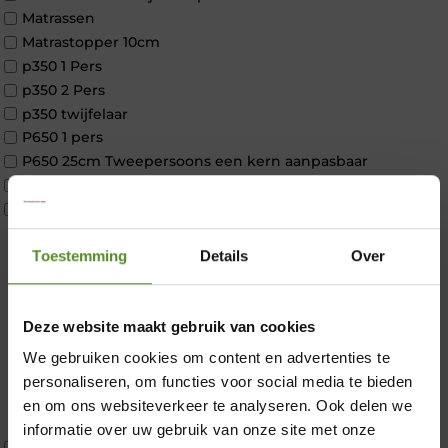
Matrassen
Matrastopper 10cm
p350 1 Pers
p350 2 Pers
p350 twijfelaar
P650 1 pers
P650 25cm Tweepersoons een kern aanpasbaar
P650 Twijfelaar
Toppers
Maatvoering
Toestemming
Details
Over
1 persoon
2 personen
2 personen split
Deze website maakt gebruik van cookies
Twijfelaar
Materiaal
We gebruiken cookies om content en advertenties te
×
Koudschuim
personaliseren, om functies voor social media te bieden
Latex
en om ons websiteverkeer te analyseren. Ook delen we
Traagschuim
informatie over uw gebruik van onze site met onze
Tweepersoons 1 kern