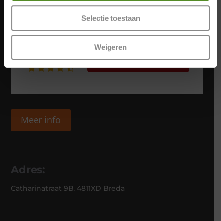
Selectie toestaan
Weigeren
Meer info
Adres:
Catharinatraat 9B, 4811XD Breda