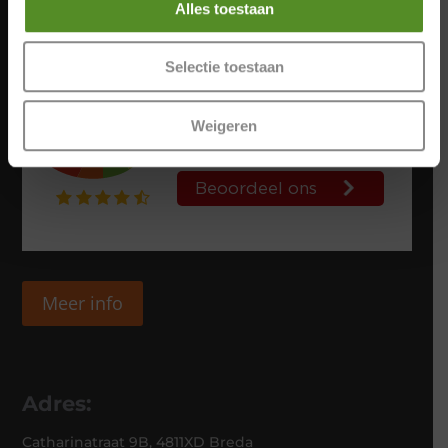
Alles toestaan
Selectie toestaan
Weigeren
Meer info
Adres:
Catharinatraat 9B, 4811XD Breda