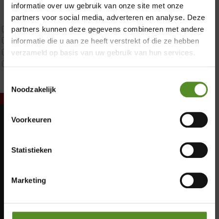
Latex
informatie over uw gebruik van onze site met onze
Traagschuim
partners voor social media, adverteren en analyse. Deze
Tweepersoons 1 kern
partners kunnen deze gegevens combineren met andere
Tweepersoons 1 kern product
informatie die u aan ze heeft verstrekt of die ze hebben
Tweepersoons 2 kernen
verzameld op basis van uw gebruik van hun services.
Webshop Only Collectie
Toestemmingsselectie
Noodzakelijk
Voorkeuren
Showroom Breda
Maandag: Gesloten
Dinsdag: Gesloten
Donderdag 12:00 – 17:00
Statistieken
Woensdag: Gesloten
Vrijdag 12:00 – 17:00
Donderdag: 12:00 – 17:00
Zaterdag 12:00 – 17:00
Vrijdag: 12:00 – 17:00
Marketing
Zaterdag: 12:00 – 17:00
Zondag 12:00 – 17:00
Zondag: 12:00 – 17:00