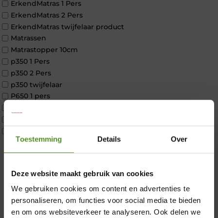
ErkendMatras 1 Pers
ErkendMatras 2 Pers
ErkendMatras twijfelaar product
Matrassen
Matrastopper 10cm
p350 1 Pers
p350 2 Pers
p350 twijfelaar
P650 1 pers
P650 25cm Tweepersoons een kern aanpasbaar
P650 Twijfelaar
Toppers
Toestemming
Details
Over
Maatvoering
1 persoon
2 personen
×
Deze website maakt gebruik van cookies
2 personen split
Twijfelaar
We gebruiken cookies om content en advertenties te
Materiaal
personaliseren, om functies voor social media te bieden
Koudschuim
en om ons websiteverkeer te analyseren. Ook delen we