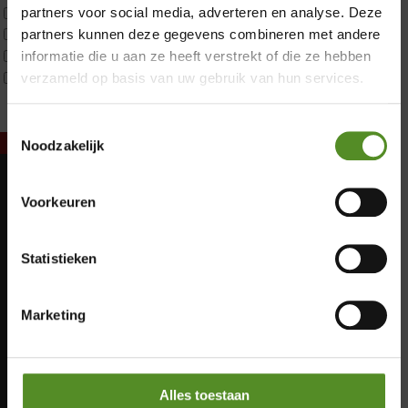
Tweepersoons 1 kern
partners voor social media, adverteren en analyse. Deze
Tweepersoons 1 kern product
partners kunnen deze gegevens combineren met andere
Tweepersoons 2 kernen
informatie die u aan ze heeft verstrekt of die ze hebben
Webshop Only Collectie
verzameld op basis van uw gebruik van hun services.
Toestemmingsselectie
Noodzakelijk
Showroom Breda
Voorkeuren
Maandag: Gesloten
Donderdag 12:00 – 17:00
Dinsdag: Gesloten
Vrijdag 12:00 – 17:00
Woensdag: Gesloten
Statistieken
Donderdag: 12:00 – 17:00
Zaterdag 12:00 – 17:00
Vrijdag: 12:00 – 17:00
Zondag 12:00 – 17:00
Zaterdag: 12:00 – 17:00
Marketing
Zondag: 12:00 – 17:00
Alles toestaan