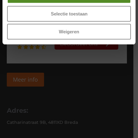
Selectie toestaan
Weigeren
Meer info
Adres:
Catharinatraat 9B, 4811XD Breda