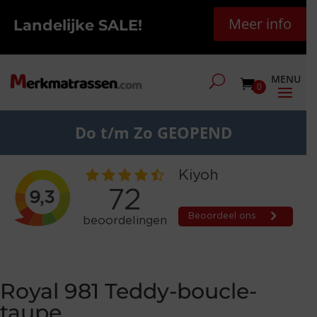
Meer info
Landelijke SALE!
0
Do t/m Zo GEOPEND
Royal 981 Teddy-boucle-
taupe