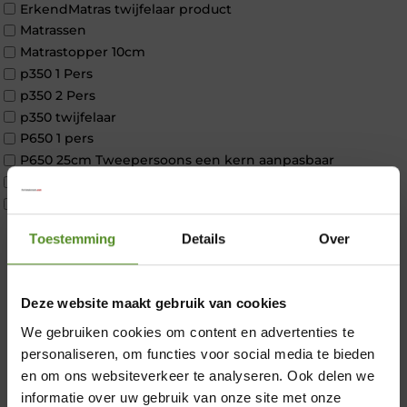
ErkendMatras twijfelaar product
Matrassen
Matrastopper 10cm
p350 1 Pers
p350 2 Pers
p350 twijfelaar
P650 1 pers
P650 25cm Tweepersoons een kern aanpasbaar
P650 Twijfelaar
Toppers
Maatvoering
Toestemming
Details
Over
1 persoon
2 personen
2 personen split
Deze website maakt gebruik van cookies
Twijfelaar
×
We gebruiken cookies om content en advertenties te
Materiaal
personaliseren, om functies voor social media te bieden
Koudschuim
en om ons websiteverkeer te analyseren. Ook delen we
Latex
informatie over uw gebruik van onze site met onze
Traagschuim