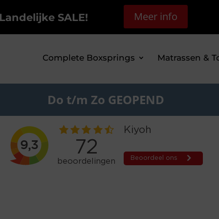
Meer info
Landelijke SALE!
Complete Boxsprings
Matrassen & T
Do t/m Zo GEOPEND