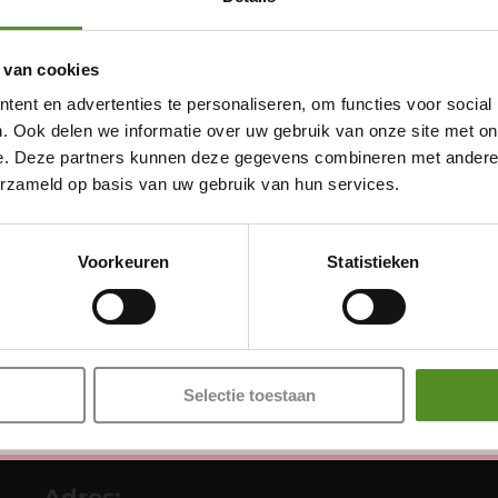
 van cookies
ent en advertenties te personaliseren, om functies voor social
. Ook delen we informatie over uw gebruik van onze site met on
e. Deze partners kunnen deze gegevens combineren met andere i
erzameld op basis van uw gebruik van hun services.
Showroom Breda
Donderdag 12:00 – 17:00
Voorkeuren
Statistieken
Vrijdag 12:00 – 17:00
Zaterdag 12:00 – 17:00
Zondag 12:00 – 17:00
Selectie toestaan
Adres: