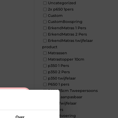
Uncategorized
2x p650 1pers
Custom
CustomBoxspring
ErkendMatras 1 Pers
ErkendMatras 2 Pers
ErkendMatras twijfelaar
product
Matrassen
Matrastopper 10cm
p350 1 Pers
p350 2 Pers
p350 twijfelaar
P650 1 pers
P650 25cm Tweepersoons
×
een kern aanpasbaar
P650 Twijfelaar
Toppers
Maatvoering
Over