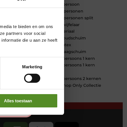
1 persoon
2 personen
2 personen split
Twijfelaar
 media te bieden en om ons
Materiaal
ze partners voor social
Koudschuim
nformatie die u aan ze heeft
Latex
Traagschuim
Tweepersoons 1 kern
Tweepersoons 1 kern
Marketing
product
Tweepersoons 2 kernen
Webshop Only Collectie
Alles toestaan