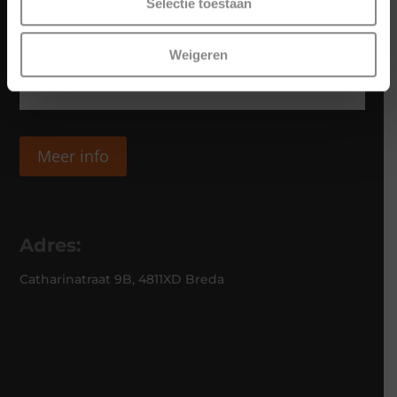
Selectie toestaan
Weigeren
Meer info
Adres:
Catharinatraat 9B, 4811XD Breda