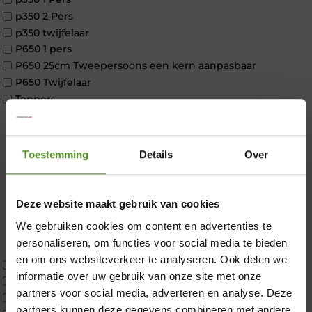
p350 2 Pers
p350 twijfelaar
P650 1 pers
P650 25cm Tweepersoons een kern aanpasbaar
P650 Twijfelaar
Toppers
Maatvoering
1 persoon
2 personen
Toestemming
Details
Over
2 personen split
Twijfelaar
Materiaal
Deze website maakt gebruik van cookies
Koudschuim
We gebruiken cookies om content en advertenties te
Latex
×
personaliseren, om functies voor social media te bieden
Traagschuim
en om ons websiteverkeer te analyseren. Ook delen we
Tweepersoons 1 kern
informatie over uw gebruik van onze site met onze
Tweepersoons 1 kern product
partners voor social media, adverteren en analyse. Deze
Tweepersoons 2 kernen
partners kunnen deze gegevens combineren met andere