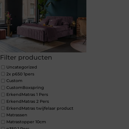
Filter producten
Uncategorized
2x p650 1pers
Custom
CustomBoxspring
ErkendMatras 1 Pers
ErkendMatras 2 Pers
ErkendMatras twijfelaar product
Matrassen
Matrastopper 10cm
p350 1 Pers