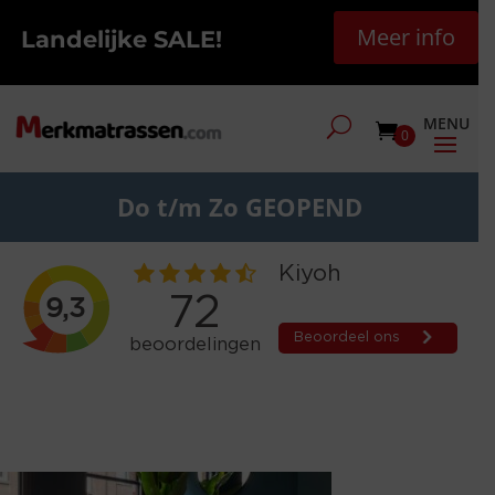
Meer info
Landelijke SALE!
0
Do t/m Zo GEOPEND