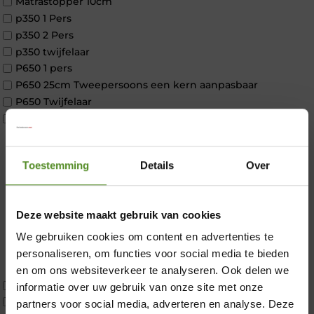
Matrastopper 10cm
p350 1 Pers
p350 2 Pers
p350 twijfelaar
P650 1 pers
P650 25cm Tweepersoons een kern aanpasbaar
P650 Twijfelaar
Toppers
Maatvoering
1 persoon
Toestemming
Details
Over
2 personen
2 personen split
Twijfelaar
Deze website maakt gebruik van cookies
Materiaal
Koudschuim
We gebruiken cookies om content en advertenties te
×
Latex
personaliseren, om functies voor social media te bieden
Traagschuim
en om ons websiteverkeer te analyseren. Ook delen we
Tweepersoons 1 kern
informatie over uw gebruik van onze site met onze
Tweepersoons 1 kern product
partners voor social media, adverteren en analyse. Deze