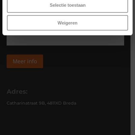
Selectie toestaan
Weigeren
Meer info
Adres:
Catharinatraat 9B, 4811XD Breda