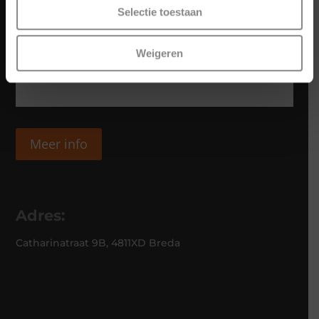
Selectie toestaan
Weigeren
Meer info
Adres:
Catharinatraat 9B, 4811XD Breda