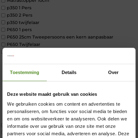
Matrastopper 10cm
p350 1 Pers
p350 2 Pers
p350 twijfelaar
P650 1 pers
P650 25cm Tweepersoons een kern aanpasbaar
P650 Twijfelaar
Toppers
Maatvoering
1 persoon
Toestemming
Details
Over
2 personen
2 personen split
Twijfelaar
Deze website maakt gebruik van cookies
Materiaal
Koudschuim
We gebruiken cookies om content en advertenties te
×
Latex
personaliseren, om functies voor social media te bieden
Traagschuim
en om ons websiteverkeer te analyseren. Ook delen we
Tweepersoons 1 kern
informatie over uw gebruik van onze site met onze
Tweepersoons 1 kern product
partners voor social media, adverteren en analyse. Deze