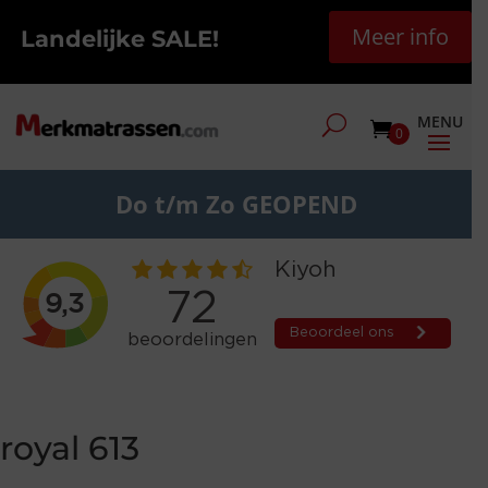
Meer info
Landelijke SALE!
0
Do t/m Zo GEOPEND
royal 613