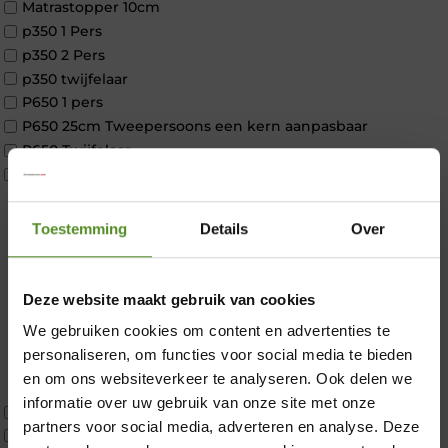
Matrastopper 10cm
p350 1 Pers
p350 2 Pers
p350 twijfelaar
P650 1 pers
P650 25cm Tweepersoons een kern aanpasbaar
P650 Twijfelaar
Toppers
Maatvoering
1 persoon
Toestemming
Details
Over
2 personen
2 personen split
Twijfelaar
Deze website maakt gebruik van cookies
Materiaal
We gebruiken cookies om content en advertenties te
×
Koudschuim
personaliseren, om functies voor social media te bieden
Latex
en om ons websiteverkeer te analyseren. Ook delen we
Traagschuim
informatie over uw gebruik van onze site met onze
Tweepersoons 1 kern
partners voor social media, adverteren en analyse. Deze
Tweepersoons 1 kern product