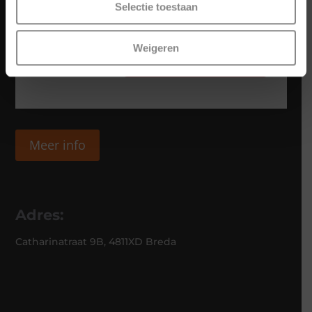
Selectie toestaan
Weigeren
Meer info
Adres:
Catharinatraat 9B, 4811XD Breda