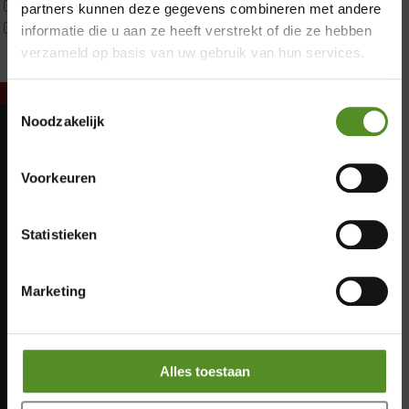
Tweepersoons 2 kernen
partners kunnen deze gegevens combineren met andere
Webshop Only Collectie
informatie die u aan ze heeft verstrekt of die ze hebben
verzameld op basis van uw gebruik van hun services.
Toestemmingsselectie
Noodzakelijk
Showroom Breda
Maandag: Gesloten
Voorkeuren
Dinsdag: Gesloten
Donderdag 12:00 – 17:00
Woensdag: Gesloten
Vrijdag 12:00 – 17:00
Donderdag: 12:00 – 17:00
Statistieken
Zaterdag 12:00 – 17:00
Vrijdag: 12:00 – 17:00
Zaterdag: 12:00 – 17:00
Zondag 12:00 – 17:00
Zondag: 12:00 – 17:00
Marketing
Alles toestaan