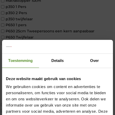
Matrastopper 10cm
p350 1 Pers
p350 2 Pers
p350 twijfelaar
P650 1 pers
P650 25cm Tweepersoons een kern aanpasbaar
P650 Twijfelaar
Toppers
Maatvoering
1 persoon
Toestemming
Details
Over
2 personen
2 personen split
Twijfelaar
Deze website maakt gebruik van cookies
Materiaal
Koudschuim
We gebruiken cookies om content en advertenties te
×
Latex
personaliseren, om functies voor social media te bieden
Traagschuim
en om ons websiteverkeer te analyseren. Ook delen we
Tweepersoons 1 kern
informatie over uw gebruik van onze site met onze
Tweepersoons 1 kern product
partners voor social media, adverteren en analyse. Deze