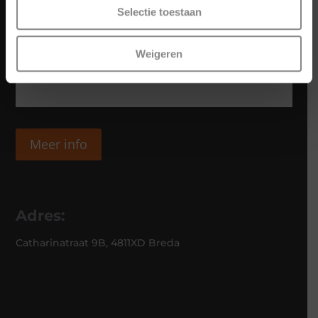
Selectie toestaan
Weigeren
Meer info
Adres:
Catharinatraat 9B, 4811XD Breda