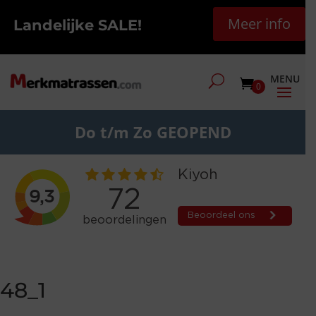
Meer info
Landelijke SALE!
0
Do t/m Zo GEOPEND
48_1