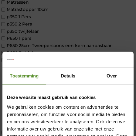
Matrassen
Matrastopper 10cm
p350 1 Pers
p350 2 Pers
p350 twijfelaar
P650 1 pers
P650 25cm Tweepersoons een kern aanpasbaar
P650 Twijfelaar
Toppers
Maatvoering
1 persoon
Toestemming
Details
Over
2 personen
2 personen split
Twijfelaar
Deze website maakt gebruik van cookies
Materiaal
We gebruiken cookies om content en advertenties te
×
Koudschuim
personaliseren, om functies voor social media te bieden
Latex
en om ons websiteverkeer te analyseren. Ook delen we
Traagschuim
informatie over uw gebruik van onze site met onze
Tweepersoons 1 kern