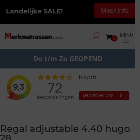
Meer info
Landelijke SALE!
0
Do t/m Zo GEOPEND
Regal adjustable 4.40 hugo
28