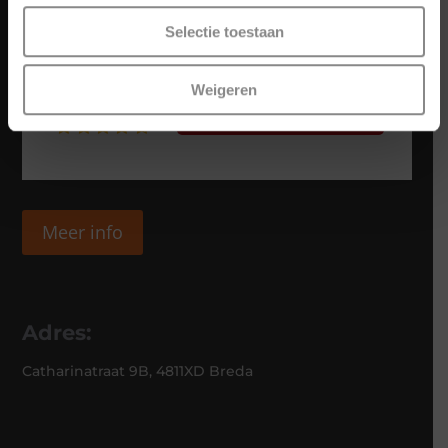
Selectie toestaan
Weigeren
Meer info
Adres:
Catharinatraat 9B, 4811XD Breda