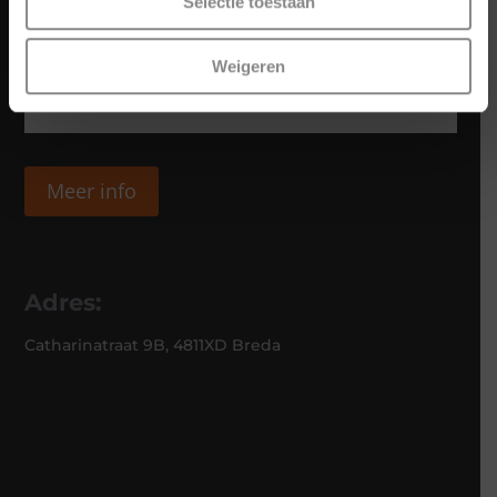
Selectie toestaan
Weigeren
Meer info
Adres:
Catharinatraat 9B, 4811XD Breda