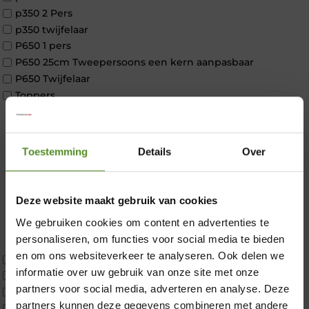
p350 2 Pers
p350 twijfelaar
P650 1 pers
P650 25cm Tweepersoons een kern aanpasbaar
P650 Twijfelaar
Toppers
Maatvoering
1 persoon
2 personen
Toestemming
Details
Over
2 personen split
Twijfelaar
Materiaal
Deze website maakt gebruik van cookies
Koudschuim
We gebruiken cookies om content en advertenties te
Latex
personaliseren, om functies voor social media te bieden
×
Traagschuim
en om ons websiteverkeer te analyseren. Ook delen we
Tweepersoons 1 kern
informatie over uw gebruik van onze site met onze
Tweepersoons 1 kern product
partners voor social media, adverteren en analyse. Deze
Tweepersoons 2 kernen
partners kunnen deze gegevens combineren met andere
Webshop Only Collectie