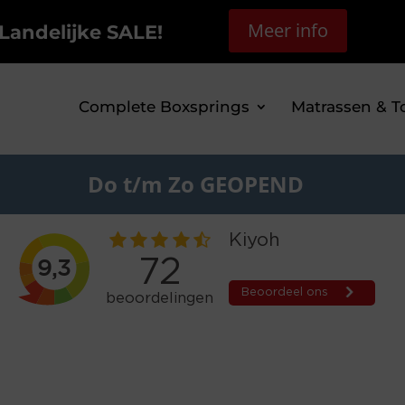
Meer info
Landelijke SALE!
Complete Boxsprings
Matrassen & T
Do t/m Zo GEOPEND