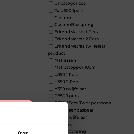
Uncategorized
2x p650 1pers
Custom
CustomBoxspring
ErkendMatras 1 Pers
ErkendMatras 2 Pers
ErkendMatras twijfelaar
product
Matrassen
Matrastopper 10cm
p350 1 Pers
p350 2 Pers
p350 twijfelaar
P650 1 pers
P650 25cm Tweepersoons
×
een kern aanpasbaar
P650 Twijfelaar
Toppers
Maatvoering
Over