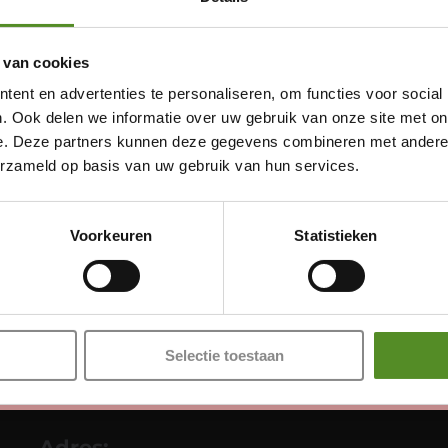
 van cookies
ent en advertenties te personaliseren, om functies voor social
. Ook delen we informatie over uw gebruik van onze site met on
e. Deze partners kunnen deze gegevens combineren met andere i
erzameld op basis van uw gebruik van hun services.
Showroom Breda
Donderdag 12:00 – 17:00
Voorkeuren
Statistieken
Vrijdag 12:00 – 17:00
Zaterdag 12:00 – 17:00
Zondag 12:00 – 17:00
Selectie toestaan
Adres: