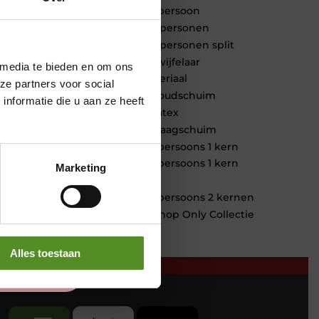
1 persoon
2 personen
2 personen split
Twijfelaar
 media te bieden en om ons
Materiaal
ze partners voor social
Koudschuim
nformatie die u aan ze heeft
Latex
Traagschuim
Tweepersoons 1 kern
Tweepersoons 1 kern
Marketing
product
Tweepersoons 2 kernen
Webshop Only Collectie
Alles toestaan