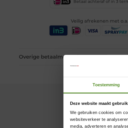
Betaal achteraf of in 3 te
Veilig afrekenen met o.a
Overige betaalmethodes
Toestemming
Deze website maakt gebruik
We gebruiken cookies om cont
websiteverkeer te analyseren
media, adverteren en analys