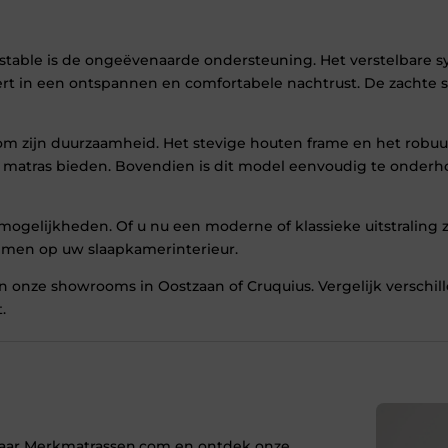
ustable is de ongeëvenaarde ondersteuning. Het verstelbare
rt in een ontspannen en comfortabele nachtrust. De zachte st
 om zijn duurzaamheid. Het stevige houten frame en het rob
 uw matras bieden. Bovendien is dit model eenvoudig te onde
mogelijkheden. Of u nu een moderne of klassieke uitstraling z
emmen op uw slaapkamerinterieur.
 van onze showrooms in Oostzaan of Cruquius. Vergelijk versc
.
naar Merkmatrassen.com en ontdek onze