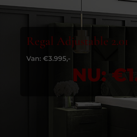
Regal Adjustable 2.01
Van: €3.995,-
NU: €1