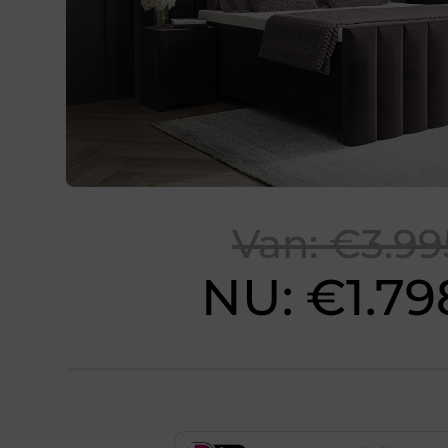
Van: €3.99
NU: €1.79