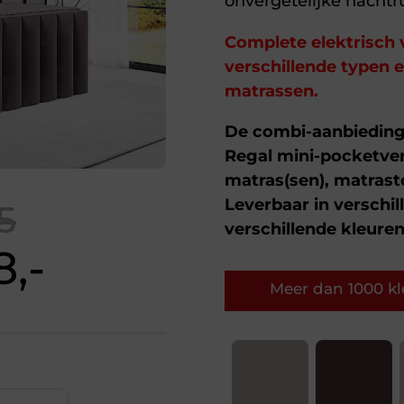
onvergetelijke nachtru
Complete elektrisch 
verschillende typen
matrassen.
De combi-aanbieding 
Regal mini-pocketve
matras(sen), matrast
Leverbaar in verschi
5
verschillende kleuren
8,-
Meer dan 1000 kle