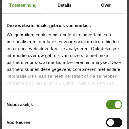
Matrastopper 10cm
Toestemming
Details
Over
p350 1 Pers
p350 2 Pers
p350 twijfelaar
×
Deze website maakt gebruik van cookies
P650 1 pers
We gebruiken cookies om content en advertenties te
P650 25cm Tweepersoons een kern aanpasbaar
personaliseren, om functies voor social media te bieden
P650 Twijfelaar
en om ons websiteverkeer te analyseren. Ook delen we
Toppers
informatie over uw gebruik van onze site met onze
Maatvoering
partners voor social media, adverteren en analyse. Deze
1 persoon
partners kunnen deze gegevens combineren met andere
2 personen
informatie die u aan ze heeft verstrekt of die ze hebben
2 personen split
verzameld op basis van uw gebruik van hun services.
Twijfelaar
Materiaal
Koudschuim
Toestemmingsselectie
Latex
Noodzakelijk
Traagschuim
Tweepersoons 1 kern
Voorkeuren
Tweepersoons 1 kern product
Showroom Breda