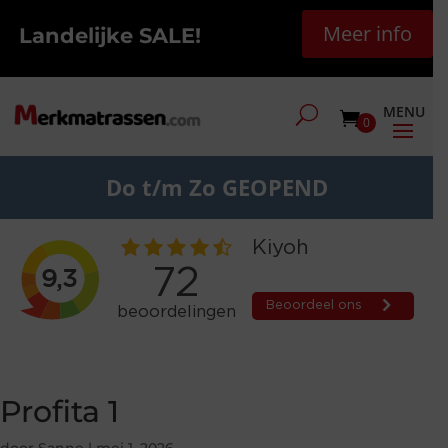
Meer info
Landelijke SALE!
0
Do t/m Zo GEOPEND
Profita 1
door
Sanne
|
mei 1, 2026