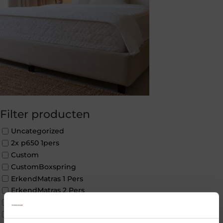
Filter producten
Uncategorized
2x p650 1pers
Custom
CustomBoxspring
ErkendMatras 1 Pers
ErkendMatras 2 Pers
ErkendMatras twijfelaar product
Matrassen