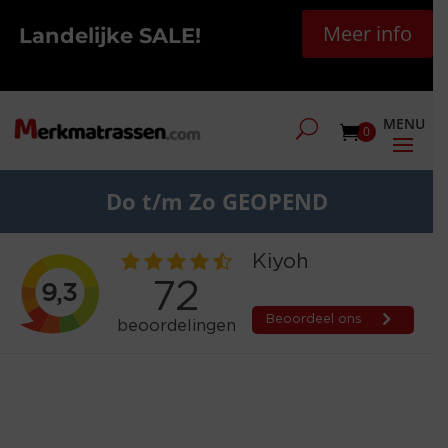
Meer info
Landelijke SALE!
0
Do t/m Zo GEOPEND