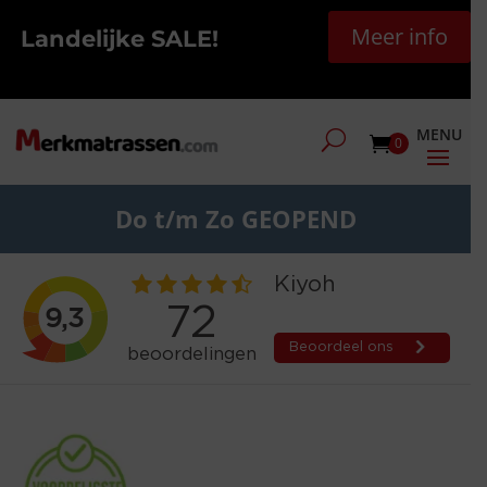
Meer info
Landelijke SALE!
0
Do t/m Zo GEOPEND