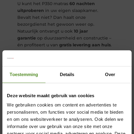
U kunt het P350 matras
60 nachten
uitproberen
in uw eigen slaapkamer.
Bevalt het niet? Dan haalt onze
bezorgdienst het gewoon weer op.
Natuurlijk ontvangt u ook
10 jaar
garantie
op duurzaamheid en constructie –
én profiteert u van
gratis levering aan huis
.
Toestemming
Details
Over
Deze website maakt gebruik van cookies
Pocketveringmatras P350 – 21
We gebruiken cookies om content en advertenties te
cm hoog
personaliseren, om functies voor social media te bieden
en om ons websiteverkeer te analyseren. Ook delen we
informatie over uw gebruik van onze site met onze
Minipocketveren
partners voor social media, adverteren en analyse. Deze