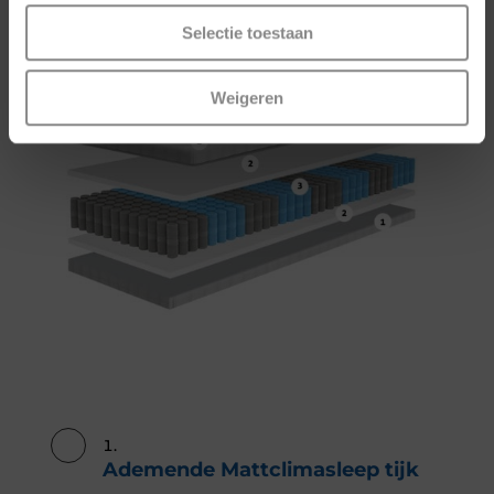
Selectie toestaan
Weigeren
Ademende Mattclimasleep tijk