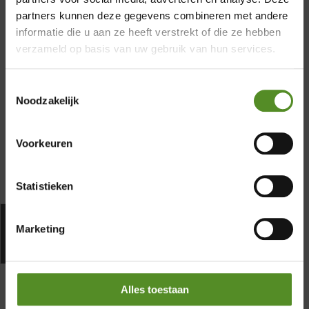
×
partners kunnen deze gegevens combineren met andere
Hypersupport
informatie die u aan ze heeft verstrekt of die ze hebben
Showroom Breda
verzameld op basis van uw gebruik van hun services.
Waarom kiezen voor het P350
Donderdag 12:00 – 17:00
matras?
Toestemmingsselectie
Vrijdag 12:00 – 17:00
Noodzakelijk
Zaterdag 12:00 – 17:00
Specificaties
Zondag 12:00 – 17:00
Voorkeuren
Statistieken
Betaal na 30 dagen of in
Marketing
termijnen
Alles toestaan