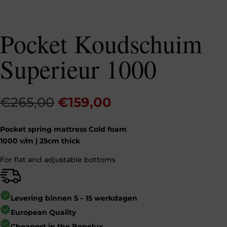
Pocket Koudschuim
Superieur 1000
Oorspronkelijke
Huidige
€
265,00
€
159,00
prijs
prijs
was:
is:
Pocket spring mattress Cold foam
€265,00.
€159,00.
1000 v/m |
25cm thick
For flat and adjustable bottoms
Levering binnen 5 – 15 werkdagen
European Quality
Cheapest in the Benelux