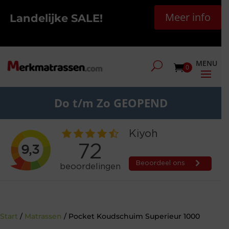
Meer info
Landelijke SALE!
0
Do t/m Zo GEOPEND
Start
/
Matrassen
/ Pocket Koudschuim Superieur 1000