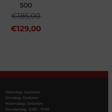
500
Oorspronkelijke
€
185,00
prijs
Huidige
€
129,00
was:
prijs
€185,00.
is:
€129,00.
Maandag: Gesloten
Dinsdag: Gesloten
Woensdag: Gesloten
Donderdag: 12:00 – 17:00