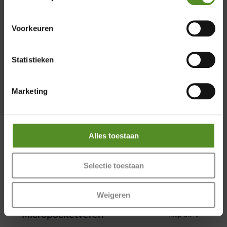
Wasbaar
Zaterdag 12:00 – 17:00
Zondag 12:00 – 17:00
Voorkeuren
Statistieken
Marketing
Warmteregulatie
Alles toestaan
Selectie toestaan
Pocketveringmatras P650 – 25
cm hoog
Weigeren
Micropocketveren