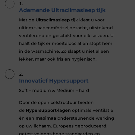
Ademende Ultraclimasleep tijk
Met de
Ultraclimasleep
tijk kiest u voor
ultiem slaapcomfort: zijdezacht, uitstekend
ventilerend en geschikt voor elk seizoen. U
haalt de tijk er moeiteloos af en stopt hem
in de wasmachine. Zo slaapt u niet alleen
lekker, maar ook fris en hygiënisch.
Innovatief Hypersupport
Soft – medium & Medium – hard
Door de open celstructuur bieden
de
Hypersupport-lagen
optimale ventilatie
én een
maximaal
ondersteunende werking
op uw lichaam. Europees geproduceerd,
getest volgens hoge standaarden en