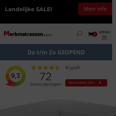
Meer info
Landelijke SALE!
0
Do t/m Zo GEOPEND