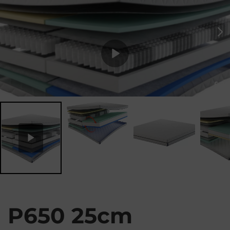
P
l
a
y
P650 25cm