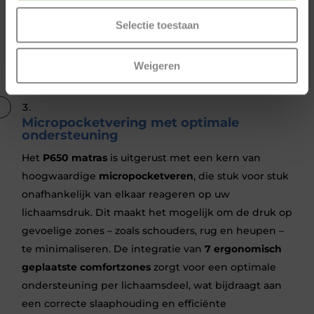
Tex
en
CertiPUR
.
Selectie toestaan
U ligt altijd goed met het
P650 matras
. De
ademende
Hypersupport
-laag met keuzes tussen
Weigeren
hardheden
medium/hard
of
medium/soft
.
Micropocketvering met optimale
ondersteuning
Het
P650 matras
is uitgerust met een kern van
hoogwaardige
micropocketveren
, die stuk voor stuk
onafhankelijk van elkaar reageren op uw
lichaamsdruk. Dit maakt het mogelijk om de druk op
gevoelige zones – zoals schouders, rug en heupen –
te minimaliseren. De integratie van
7 ergonomisch
geplaatste comfortzones
zorgt voor een optimale
ondersteuning per lichaamsdeel, wat bijdraagt aan
een correcte slaaphouding en efficiënte