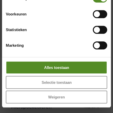
Wasbaar
Zaterdag 12:00 – 17:00
Zondag 12:00 – 17:00
Voorkeuren
Statistieken
Marketing
Warmteregulatie
Alles toestaan
Selectie toestaan
Pocketveringmatras P650 – 25
cm hoog
Weigeren
Micropocketveren