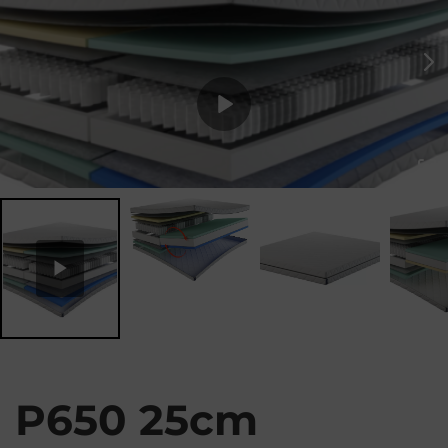
P
l
a
y
P650 25cm