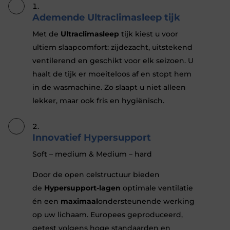
Ademende Ultraclimasleep tijk
Met de
Ultraclimasleep
tijk kiest u voor
ultiem slaapcomfort: zijdezacht, uitstekend
ventilerend en geschikt voor elk seizoen. U
haalt de tijk er moeiteloos af en stopt hem
in de wasmachine. Zo slaapt u niet alleen
lekker, maar ook fris en hygiënisch.
Innovatief Hypersupport
Soft – medium & Medium – hard
Door de open celstructuur bieden
de
Hypersupport-lagen
optimale ventilatie
én een
maximaal
ondersteunende werking
op uw lichaam. Europees geproduceerd,
getest volgens hoge standaarden en