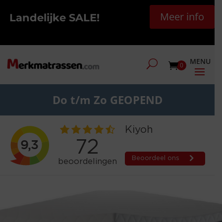
Meer info
Landelijke SALE!
0
Do t/m Zo GEOPEND