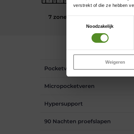
verstrekt of die ze hebben v
7 zones
Ventilerend
Toestemmingsselectie
Noodzakelijk
Weigeren
Pocketveringmatras P650 – 25 
Micropocketveren
Hypersupport
90 Nachten proefslapen