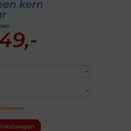
 een kern
ar
apen
49,-
 werkdagen
inkelwagen