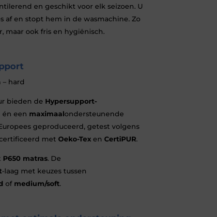
ntilerend en geschikt voor elk seizoen. U
oos af en stopt hem in de wasmachine. Zo
r, maar ook fris en hygiënisch.
pport
 – hard
ur bieden de
Hypersupport-
e én een
maximaal
ondersteunende
Europees geproduceerd, getest volgens
certificeerd met
Oeko-Tex
en
CertiPUR
.
t
P650 matras
. De
t
-laag met keuzes tussen
d
of
medium/soft
.