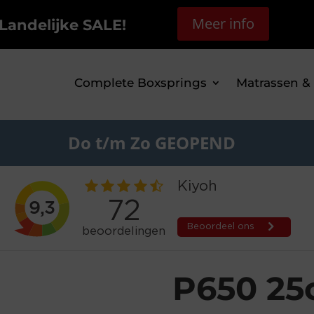
Meer info
Landelijke SALE!
Complete Boxsprings
Matrassen &
Do t/m Zo GEOPEND
P650 2