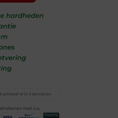
e hardheden
antie
cm
ones
tvering
ring
l achteraf of in 3 termijnen
g afrekenen met o.a.