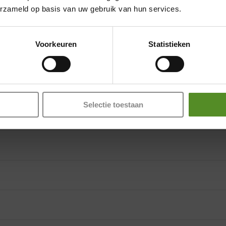
Vrijdag 12:00 – 17:00
erzameld op basis van uw gebruik van hun services.
Zaterdag 12:00 – 17:00
25 cm
Garantie
Zondag 12:00 – 17:00
Voorkeuren
Statistieken
Selectie toestaan
cm hoog