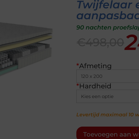
Twijfelaar
aanpasba
90 nachten proefsl
2
€498,00
*
Afmeting
*
Hardheid
Levertijd maximaal 10
Toevoegen aan w