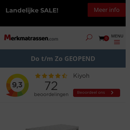
Meer info
Landelijke SALE!
0
Do t/m Zo GEOPEND