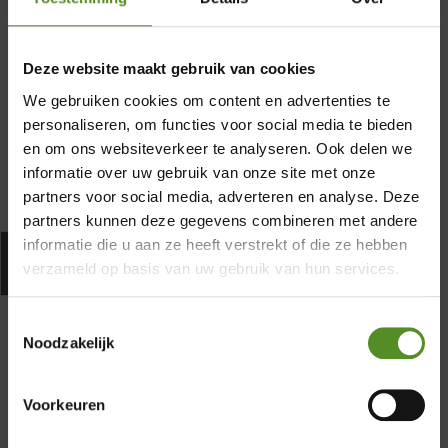
90 Nachten proefslapen
Waarom kiezen voor het P650 matras?
Deze website maakt gebruik van cookies
We gebruiken cookies om content en advertenties te
Specificaties
personaliseren, om functies voor social media te bieden
en om ons websiteverkeer te analyseren. Ook delen we
informatie over uw gebruik van onze site met onze
partners voor social media, adverteren en analyse. Deze
×
partners kunnen deze gegevens combineren met andere
informatie die u aan ze heeft verstrekt of die ze hebben
Betaal na 30 dagen of in termijnen
Showroom Breda
verzameld op basis van uw gebruik van hun services.
Donderdag 12:00 – 17:00
Toestemmingsselectie
Vrijdag 12:00 – 17:00
Noodzakelijk
Zaterdag 12:00 – 17:00
Zondag 12:00 – 17:00
Voorkeuren