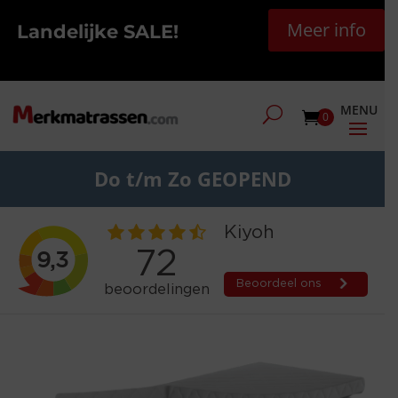
Meer info
Landelijke SALE!
0
Do t/m Zo GEOPEND