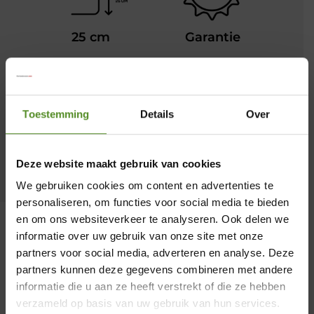
25 cm
Garantie
Toestemming
Details
Over
Wasbaar
Warmteregulatie
Deze website maakt gebruik van cookies
We gebruiken cookies om content en advertenties te
personaliseren, om functies voor social media te bieden
en om ons websiteverkeer te analyseren. Ook delen we
informatie over uw gebruik van onze site met onze
partners voor social media, adverteren en analyse. Deze
×
partners kunnen deze gegevens combineren met andere
Pocketveringmatras P650 – 25
informatie die u aan ze heeft verstrekt of die ze hebben
cm hoog
Showroom Breda
verzameld op basis van uw gebruik van hun services.