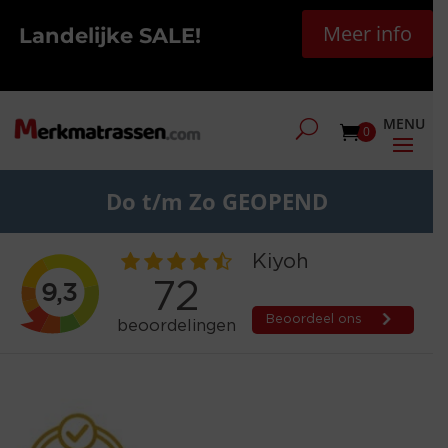
Meer info
Landelijke SALE!
0
Do t/m Zo GEOPEND