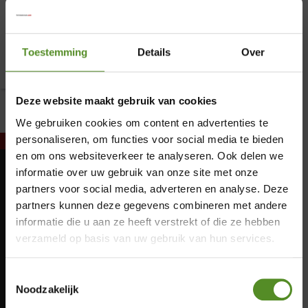
ErkendMatras Twijfelaar
Toestemming
Details
Over
Prijskl
€
219,00
-
€
319,00
€219,0
Deze website maakt gebruik van cookies
We gebruiken cookies om content en advertenties te
tot
personaliseren, om functies voor social media te bieden
en om ons websiteverkeer te analyseren. Ook delen we
€319,0
informatie over uw gebruik van onze site met onze
partners voor social media, adverteren en analyse. Deze
Maandag: Gesloten
×
partners kunnen deze gegevens combineren met andere
Dinsdag: Gesloten
Woensdag: Gesloten
informatie die u aan ze heeft verstrekt of die ze hebben
Showroom Breda
Donderdag: 12:00 – 17:00
verzameld op basis van uw gebruik van hun services.
Vrijdag: 12:00 – 17:00
Donderdag 12:00 – 17:00
Zaterdag: 12:00 – 17:00
Toestemmingsselectie
Zondag: 12:00 – 17:00
Vrijdag 12:00 – 17:00
Noodzakelijk