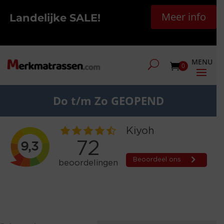
Meer info
Landelijke SALE!
0
Do t/m Zo GEOPEND