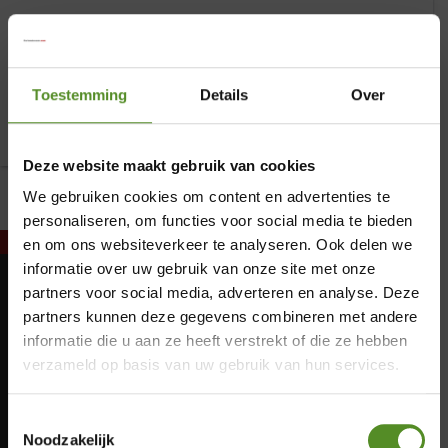
ErkendMatras tweepersoons
Toestemming
Details
Over
€
0,00
Deze website maakt gebruik van cookies
We gebruiken cookies om content en advertenties te
personaliseren, om functies voor social media te bieden
en om ons websiteverkeer te analyseren. Ook delen we
informatie over uw gebruik van onze site met onze
partners voor social media, adverteren en analyse. Deze
×
Maandag: Gesloten
partners kunnen deze gegevens combineren met andere
Dinsdag: Gesloten
informatie die u aan ze heeft verstrekt of die ze hebben
Woensdag: Gesloten
Showroom Breda
verzameld op basis van uw gebruik van hun services.
Donderdag: 12:00 – 17:00
Donderdag 12:00 – 17:00
Vrijdag: 12:00 – 17:00
Toestemmingsselectie
Zaterdag: 12:00 – 17:00
Vrijdag 12:00 – 17:00
Noodzakelijk