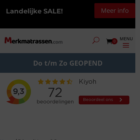
Meer info
Landelijke SALE!
0
Do t/m Zo GEOPEND