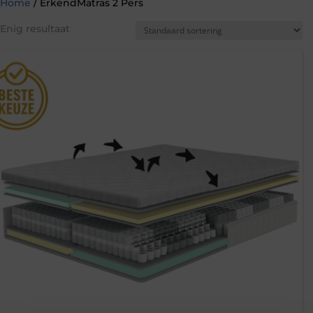
Home
/ ErkendMatras 2 Pers
Enig resultaat