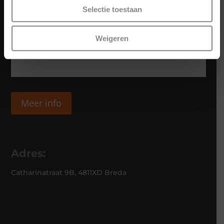
Selectie toestaan
Weigeren
Meer info
Adres:
Catharinatraat 9B, 4811XD Breda