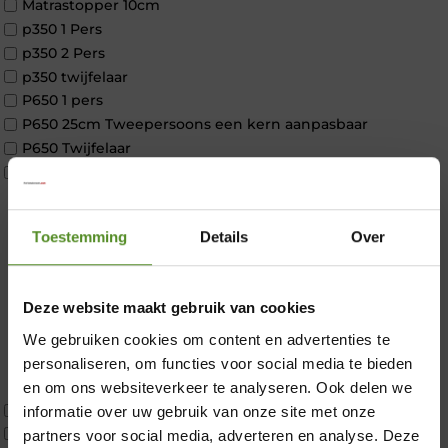
Matrastopper 10cm
p350 1 Pers
p350 2 Pers
p350 twijfelaar
P650 1 pers
P650 25cm Tweepersoons een kern aanpasbaar
P650 Twijfelaar
Toppers
Maatvoering
1 persoon
Toestemming
Details
Over
2 personen
2 personen split
Twijfelaar
Deze website maakt gebruik van cookies
Materiaal
Koudschuim
We gebruiken cookies om content en advertenties te
×
Latex
personaliseren, om functies voor social media te bieden
Traagschuim
en om ons websiteverkeer te analyseren. Ook delen we
Tweepersoons 1 kern
informatie over uw gebruik van onze site met onze
Tweepersoons 1 kern product
partners voor social media, adverteren en analyse. Deze