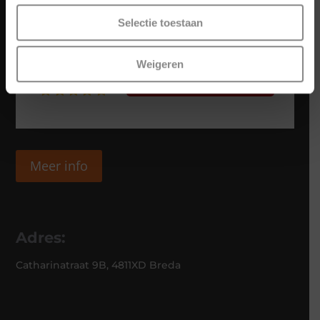
Selectie toestaan
Weigeren
Meer info
Adres:
Catharinatraat 9B, 4811XD Breda