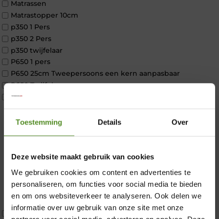
Matrassen
Matrastopper 10cm
p350 1 Pers
p350 2 Pers
p350 twijfelaar
P650 1 pers
P650 25cm Tweepersoons een kern aanpasbaar
P650 Twijfelaar
Toppers
Maatvoering
1 persoon
Toestemming
Details
Over
2 personen
2 personen split
Twijfelaar
Deze website maakt gebruik van cookies
Materiaal
×
We gebruiken cookies om content en advertenties te
Koudschuim
personaliseren, om functies voor social media te bieden
Latex
en om ons websiteverkeer te analyseren. Ook delen we
Traagschuim
informatie over uw gebruik van onze site met onze
Tweepersoons 1 kern