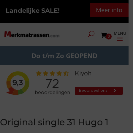
Meer info
Landelijke SALE!
0
Do t/m Zo GEOPEND
Original single 31 Hugo 1