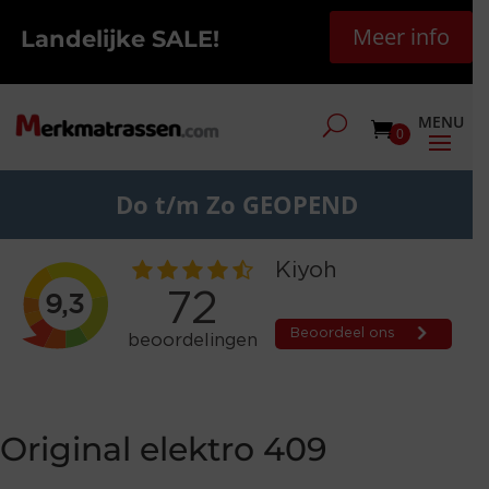
Meer info
Landelijke SALE!
0
Do t/m Zo GEOPEND
Original elektro 409