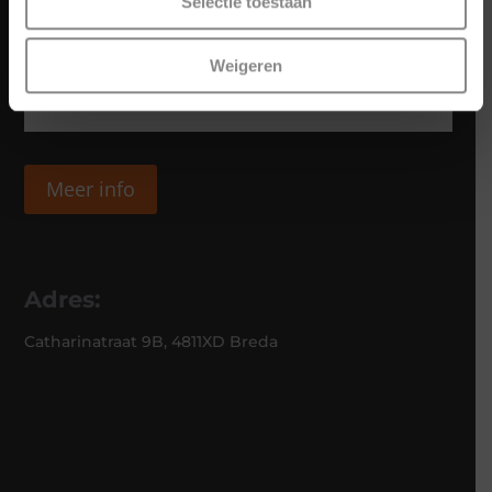
Selectie toestaan
Weigeren
Meer info
Adres:
Catharinatraat 9B, 4811XD Breda