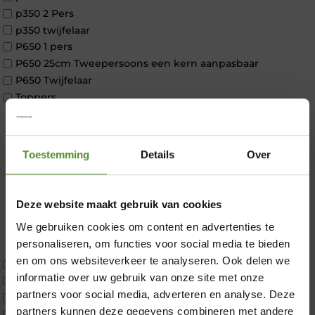
p350 2 Pers
p350 twijfelaar
P650 1 pers
P650 25cm Tweepersoons een kern aanpasbaar
P650 Twijfelaar
Toppers
Maatvoering
1 persoon
2 personen
Toestemming
Details
Over
2 personen split
Twijfelaar
Materiaal
Deze website maakt gebruik van cookies
Koudschuim
We gebruiken cookies om content en advertenties te
Latex
personaliseren, om functies voor social media te bieden
×
Traagschuim
en om ons websiteverkeer te analyseren. Ook delen we
Tweepersoons 1 kern
informatie over uw gebruik van onze site met onze
Tweepersoons 1 kern product
partners voor social media, adverteren en analyse. Deze
Tweepersoons 2 kernen
partners kunnen deze gegevens combineren met andere
Webshop Only Collectie