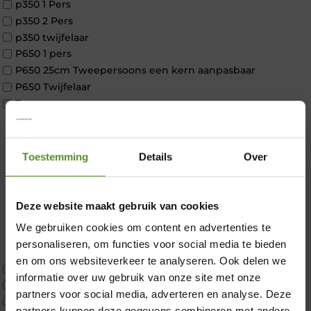
p350 1 Pers
p350 2 Pers
p350 twijfelaar
P650 1 pers
P650 25cm Tweepersoons een kern aanpasbaar
P650 Twijfelaar
Toppers
Maatvoering
1 persoon
2 personen
Toestemming
Details
Over
2 personen split
Twijfelaar
Materiaal
Deze website maakt gebruik van cookies
Koudschuim
We gebruiken cookies om content en advertenties te
Latex
×
personaliseren, om functies voor social media te bieden
Traagschuim
en om ons websiteverkeer te analyseren. Ook delen we
Tweepersoons 1 kern
informatie over uw gebruik van onze site met onze
Tweepersoons 1 kern product
partners voor social media, adverteren en analyse. Deze
Tweepersoons 2 kernen
partners kunnen deze gegevens combineren met andere