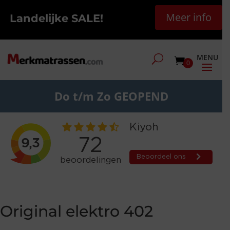
Meer info
Landelijke SALE!
0
Do t/m Zo GEOPEND
Original elektro 402