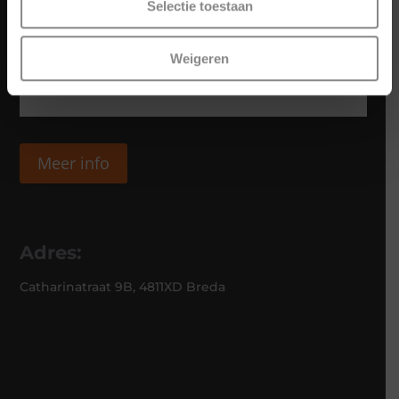
Selectie toestaan
Weigeren
Meer info
Adres:
Catharinatraat 9B, 4811XD Breda