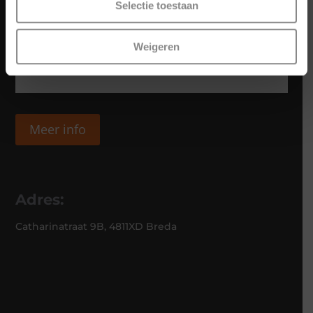
Selectie toestaan
Weigeren
Meer info
Adres:
Catharinatraat 9B, 4811XD Breda