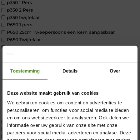
p350 1 Pers
p350 2 Pers
p350 twijfelaar
P650 1 pers
P650 25cm Tweepersoons een kern aanpasbaar
P650 Twijfelaar
Toppers
Maatvoering
1 persoon
2 personen
Toestemming
Details
Over
2 personen split
Twijfelaar
Materiaal
Deze website maakt gebruik van cookies
Koudschuim
We gebruiken cookies om content en advertenties te
Latex
×
personaliseren, om functies voor social media te bieden
Traagschuim
en om ons websiteverkeer te analyseren. Ook delen we
Tweepersoons 1 kern
informatie over uw gebruik van onze site met onze
Tweepersoons 1 kern product
partners voor social media, adverteren en analyse. Deze
Tweepersoons 2 kernen