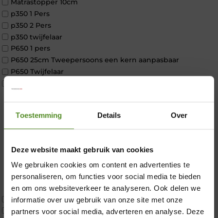
Matrastopper 10cm
p350 1 Pers
p350 2 Pers
p350 twijfelaar
P650 1 pers
P650 25cm Tweepersoons een kern aanpasbaar
P650 Twijfelaar
Toppers
Maatvoering
1 persoon
Toestemming
Details
Over
2 personen
2 personen split
Twijfelaar
Deze website maakt gebruik van cookies
Materiaal
Koudschuim
We gebruiken cookies om content en advertenties te
×
Latex
personaliseren, om functies voor social media te bieden
Traagschuim
en om ons websiteverkeer te analyseren. Ook delen we
Tweepersoons 1 kern
informatie over uw gebruik van onze site met onze
Tweepersoons 1 kern product
partners voor social media, adverteren en analyse. Deze