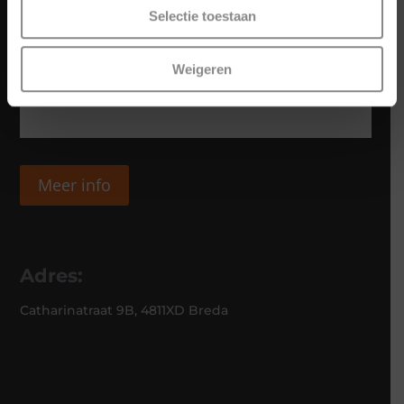
Selectie toestaan
Weigeren
Meer info
Adres:
Catharinatraat 9B, 4811XD Breda