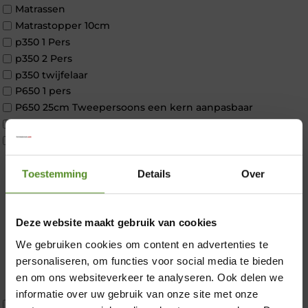
Matrassen
Matrastopper 10cm
p350 1 Pers
p350 2 Pers
p350 twijfelaar
P650 1 pers
P650 25cm Tweepersoons een kern aanpasbaar
P650 Twijfelaar
Toppers
Maatvoering
1 persoon
Toestemming
Details
Over
2 personen
2 personen split
Twijfelaar
Deze website maakt gebruik van cookies
Materiaal
We gebruiken cookies om content en advertenties te
×
Koudschuim
personaliseren, om functies voor social media te bieden
Latex
en om ons websiteverkeer te analyseren. Ook delen we
Traagschuim
informatie over uw gebruik van onze site met onze
Tweepersoons 1 kern