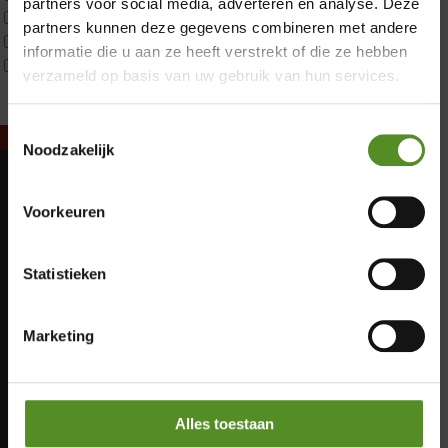
partners voor social media, adverteren en analyse. Deze
Tweepersoons 1 kern product
partners kunnen deze gegevens combineren met andere
Tweepersoons 2 kernen
informatie die u aan ze heeft verstrekt of die ze hebben
Webshop Only Collectie
verzameld op basis van uw gebruik van hun services.
Toestemmingsselectie
Noodzakelijk
Showroom Breda
Maandag: Gesloten
Voorkeuren
Donderdag 12:00 – 17:00
Dinsdag: Gesloten
Vrijdag 12:00 – 17:00
Woensdag: Gesloten
Statistieken
Donderdag: 12:00 – 17:00
Zaterdag 12:00 – 17:00
Vrijdag: 12:00 – 17:00
Zondag 12:00 – 17:00
Zaterdag: 12:00 – 17:00
Marketing
Zondag: 12:00 – 17:00
Alles toestaan