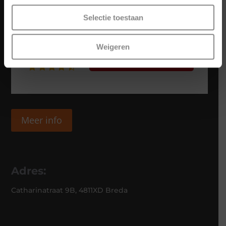
Selectie toestaan
Weigeren
Meer info
Adres:
Catharinatraat 9B, 4811XD Breda