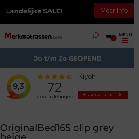
Meer info
Landelijke SALE!
0
Do t/m Zo GEOPEND
OriginalBed165 olip grey
beige