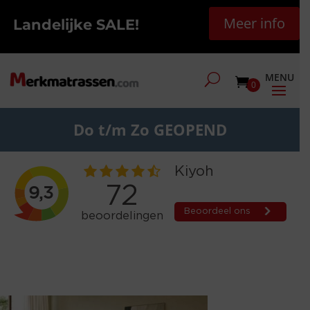
Meer info
Landelijke SALE!
0
Do t/m Zo GEOPEND