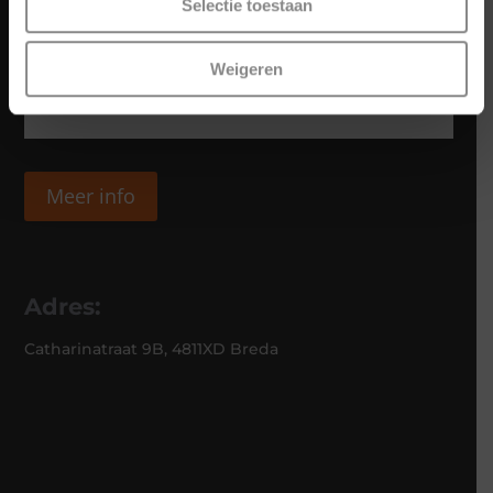
Selectie toestaan
Weigeren
Meer info
Adres:
Catharinatraat 9B, 4811XD Breda