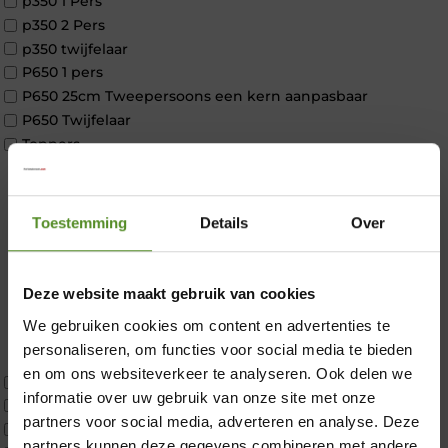
p350 1 Pers
p350 2 Pers
p350 twijfelaar
P650 1 pers
P650 25cm Tweepersoons een kern aanpasbaar
P650 Twijfelaar
Toppers
Maatvoering
1 persoon
2 personen
Toestemming
Details
Over
2 personen split
Twijfelaar
Materiaal
Deze website maakt gebruik van cookies
Koudschuim
We gebruiken cookies om content en advertenties te
×
Latex
personaliseren, om functies voor social media te bieden
Traagschuim
en om ons websiteverkeer te analyseren. Ook delen we
Tweepersoons 1 kern
informatie over uw gebruik van onze site met onze
Tweepersoons 1 kern product
partners voor social media, adverteren en analyse. Deze
Tweepersoons 2 kernen
partners kunnen deze gegevens combineren met andere