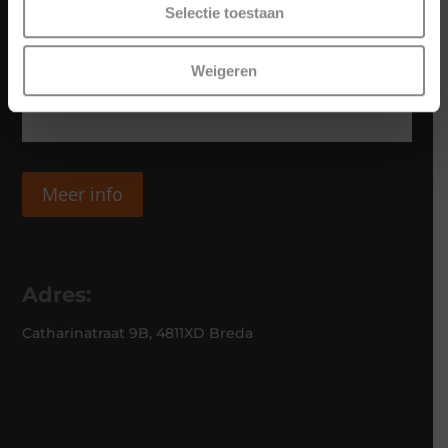
Selectie toestaan
Weigeren
Meer info
Adres:
Catharinatraat 9B, 4811XD Breda