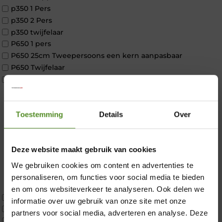
p350 1 Pers
p350 2 Pers
p350 twijfelaar
P650 1 pers
P650 25cm Tweepersoons een kern aanpasbaar
P650 Twijfelaar
Toppers
Maatvoering
1 persoon
2 personen
Toestemming
Details
Over
2 personen split
Twijfelaar
Deze website maakt gebruik van cookies
Materiaal
Koudschuim
We gebruiken cookies om content en advertenties te
×
Latex
personaliseren, om functies voor social media te bieden
Traagschuim
en om ons websiteverkeer te analyseren. Ook delen we
Tweepersoons 1 kern
informatie over uw gebruik van onze site met onze
Tweepersoons 1 kern product
partners voor social media, adverteren en analyse. Deze
Tweepersoons 2 kernen