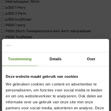
Matrastopper 10cm
p350 1 Pers
p350 2 Pers
p350 twijfelaar
P650 1 pers
P650 25cm Tweepersoons een kern aanpasbaar
P650 Twijfelaar
Toppers
Maatvoering
1 persoon
Toestemming
Details
Over
2 personen
2 personen split
Twijfelaar
Deze website maakt gebruik van cookies
Materiaal
Koudschuim
We gebruiken cookies om content en advertenties te
×
Latex
personaliseren, om functies voor social media te bieden
Traagschuim
en om ons websiteverkeer te analyseren. Ook delen we
Tweepersoons 1 kern
informatie over uw gebruik van onze site met onze
Tweepersoons 1 kern product
partners voor social media, adverteren en analyse. Deze