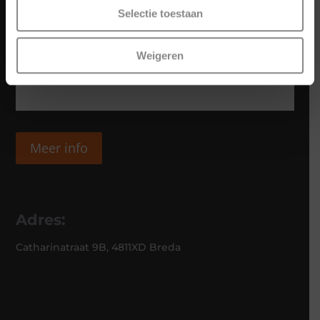
Selectie toestaan
Weigeren
Meer info
Adres:
Catharinatraat 9B, 4811XD Breda