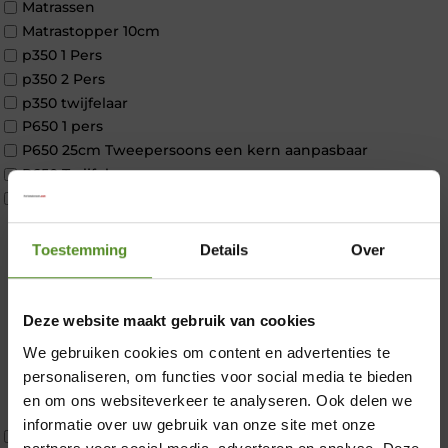
Matrassen
Matrastopper 10cm
p350 1 Pers
p350 2 Pers
p350 twijfelaar
P650 1 pers
P650 25cm Tweepersoons een kern aanpasbaar
P650 Twijfelaar
Toppers
Maatvoering
1 persoon
Toestemming
Details
Over
2 personen
2 personen split
Twijfelaar
Deze website maakt gebruik van cookies
Materiaal
We gebruiken cookies om content en advertenties te
×
Koudschuim
personaliseren, om functies voor social media te bieden
Latex
en om ons websiteverkeer te analyseren. Ook delen we
Traagschuim
informatie over uw gebruik van onze site met onze
Tweepersoons 1 kern