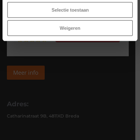
Selectie toestaan
Weigeren
Meer info
Adres:
Catharinatraat 9B, 4811XD Breda