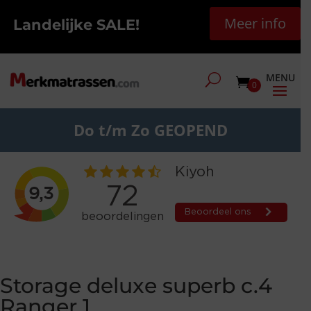
Meer info
Landelijke SALE!
0
Do t/m Zo GEOPEND
Storage deluxe superb c.4
Ranger 1