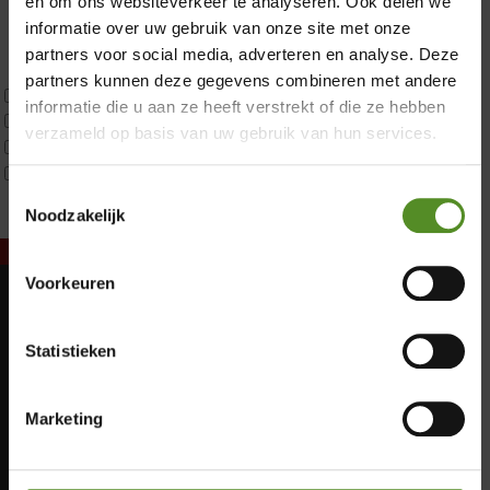
en om ons websiteverkeer te analyseren. Ook delen we
Koudschuim
informatie over uw gebruik van onze site met onze
Latex
partners voor social media, adverteren en analyse. Deze
Traagschuim
partners kunnen deze gegevens combineren met andere
Tweepersoons 1 kern
informatie die u aan ze heeft verstrekt of die ze hebben
Tweepersoons 1 kern product
verzameld op basis van uw gebruik van hun services.
Tweepersoons 2 kernen
Webshop Only Collectie
Toestemmingsselectie
Noodzakelijk
Voorkeuren
Showroom Breda
Maandag: Gesloten
Donderdag 12:00 – 17:00
Statistieken
Dinsdag: Gesloten
Vrijdag 12:00 – 17:00
Woensdag: Gesloten
Donderdag: 12:00 – 17:00
Zaterdag 12:00 – 17:00
Marketing
Vrijdag: 12:00 – 17:00
Zondag 12:00 – 17:00
Zaterdag: 12:00 – 17:00
Zondag: 12:00 – 17:00