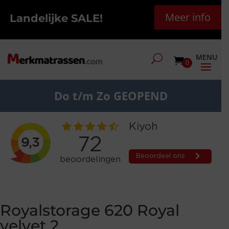
Meer info
Landelijke SALE!
0
Do t/m Zo GEOPEND
Royalstorage 620 Royal
velvet 2