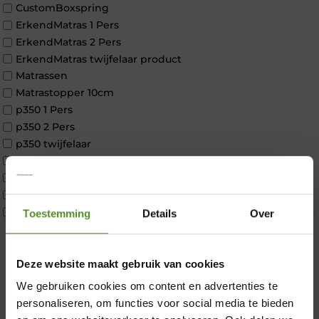
CustomBoxspring
ErkendMatras 1 Pers
ErkendMatras 2 Pers
ErkendMatras twijfelaar product
Matrassen
Matrastopper 10cm
p350 1 Pers
p350 2 Pers
p350 twijfelaar
P650 1 pers
P650 25cm Tweepersoons een kern aanpasbaar
P650 Twijfelaar
Toppers
Toestemming
Details
Over
Maatvoering
1 persoon
×
2 personen
Deze website maakt gebruik van cookies
2 personen split
We gebruiken cookies om content en advertenties te
Twijfelaar
personaliseren, om functies voor social media te bieden
Materiaal