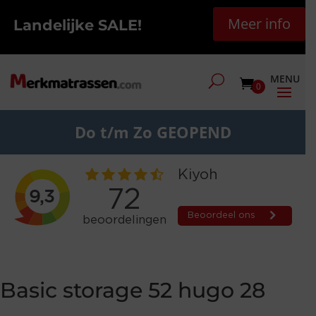
Meer info
Landelijke SALE!
0
Do t/m Zo GEOPEND
Basic storage 52 hugo 28