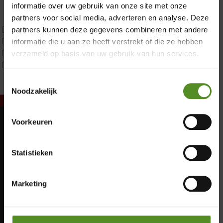
Latex
informatie over uw gebruik van onze site met onze
Traagschuim
partners voor social media, adverteren en analyse. Deze
Tweepersoons 1 kern
partners kunnen deze gegevens combineren met andere
Tweepersoons 1 kern product
informatie die u aan ze heeft verstrekt of die ze hebben
Tweepersoons 2 kernen
verzameld op basis van uw gebruik van hun services.
Webshop Only Collectie
Toestemmingsselectie
Noodzakelijk
Voorkeuren
Showroom Breda
Maandag: Gesloten
Dinsdag: Gesloten
Donderdag 12:00 – 17:00
Statistieken
Woensdag: Gesloten
Vrijdag 12:00 – 17:00
Donderdag: 12:00 – 17:00
Zaterdag 12:00 – 17:00
Vrijdag: 12:00 – 17:00
Marketing
Zaterdag: 12:00 – 17:00
Zondag 12:00 – 17:00
Zondag: 12:00 – 17:00