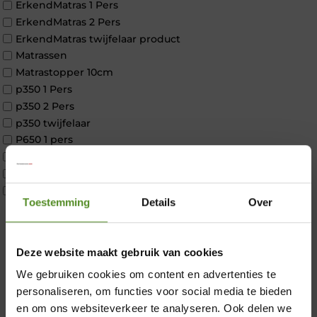
ErkendMatras 1 Pers
ErkendMatras 2 Pers
ErkendMatras twijfelaar product
Matrassen
Matrastopper 10cm
p350 1 Pers
p350 2 Pers
p350 twijfelaar
P650 1 pers
P650 25cm Tweepersoons een kern aanpasbaar
P650 Twijfelaar
Toppers
Toestemming
Details
Over
Maatvoering
1 persoon
2 personen
×
Deze website maakt gebruik van cookies
2 personen split
Twijfelaar
We gebruiken cookies om content en advertenties te
Materiaal
personaliseren, om functies voor social media te bieden
Koudschuim
en om ons websiteverkeer te analyseren. Ook delen we