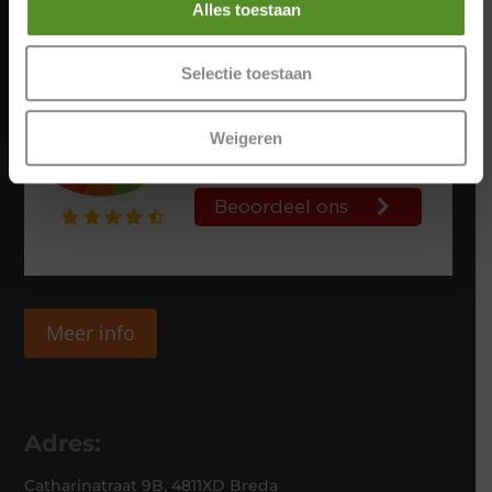
Alles toestaan
Selectie toestaan
Weigeren
Meer info
Adres:
Catharinatraat 9B, 4811XD Breda