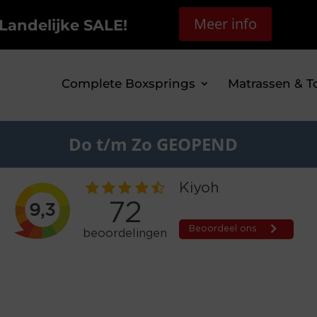
Meer info
Landelijke SALE!
Complete Boxsprings
Matrassen & T
Do t/m Zo GEOPEND