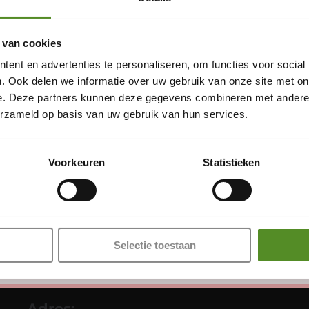
 van cookies
ent en advertenties te personaliseren, om functies voor social
. Ook delen we informatie over uw gebruik van onze site met on
e. Deze partners kunnen deze gegevens combineren met andere i
erzameld op basis van uw gebruik van hun services.
Showroom Breda
Donderdag 12:00 – 17:00
Voorkeuren
Statistieken
Vrijdag 12:00 – 17:00
Zaterdag 12:00 – 17:00
Zondag 12:00 – 17:00
Selectie toestaan
Adres: