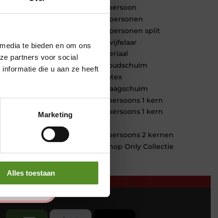
1 persoon
2 personen
2 personen split
Twijfelaar
 media te bieden en om ons
Materiaal
ze partners voor social
Koudschuim
nformatie die u aan ze heeft
Latex
Traagschuim
Tweepersoons 1 kern
Tweepersoons 1 kern
Marketing
product
Tweepersoons 2 kernen
Webshop Only Collectie
Alles toestaan