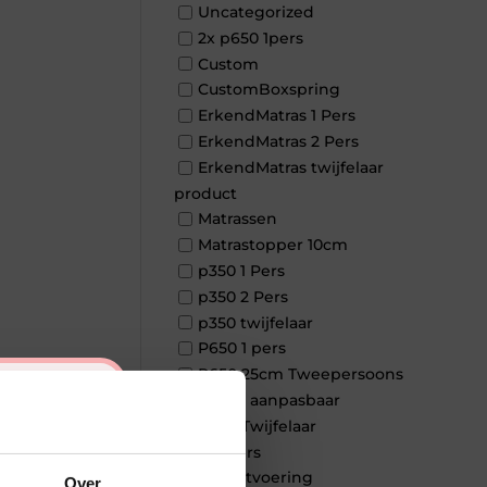
Uncategorized
2x p650 1pers
Custom
CustomBoxspring
ErkendMatras 1 Pers
ErkendMatras 2 Pers
ErkendMatras twijfelaar
product
Matrassen
Matrastopper 10cm
p350 1 Pers
p350 2 Pers
p350 twijfelaar
P650 1 pers
P650 25cm Tweepersoons
×
een kern aanpasbaar
P650 Twijfelaar
Toppers
Maatvoering
Over