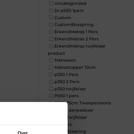
Uncategorized
2x p650 1pers
Custom
CustomBoxspring
ErkendMatras 1 Pers
ErkendMatras 2 Pers
ErkendMatras twijfelaar
product
Matrassen
Matrastopper 10cm
p350 1 Pers
p350 2 Pers
p350 twijfelaar
P650 1 pers
P650 25cm Tweepersoons
×
een kern aanpasbaar
P650 Twijfelaar
Toppers
Maatvoering
Over