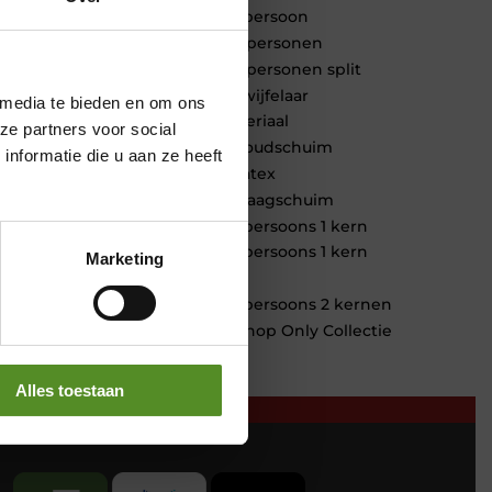
1 persoon
2 personen
2 personen split
Twijfelaar
 media te bieden en om ons
Materiaal
ze partners voor social
Koudschuim
nformatie die u aan ze heeft
Latex
Traagschuim
Tweepersoons 1 kern
Tweepersoons 1 kern
Marketing
product
Tweepersoons 2 kernen
Webshop Only Collectie
Alles toestaan