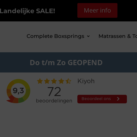
Meer info
Landelijke SALE!
Complete Boxsprings
Matrassen & T
Do t/m Zo GEOPEND