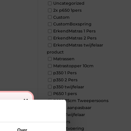
Uncategorized
2x p650 1pers
Custom
CustomBoxspring
ErkendMatras 1 Pers
ErkendMatras 2 Pers
ErkendMatras twijfelaar
product
Matrassen
Matrastopper 10cm
p350 1 Pers
p350 2 Pers
p350 twijfelaar
P650 1 pers
×
P650 25cm Tweepersoons
een kern aanpasbaar
P650 Twijfelaar
Toppers
Maatvoering
Over