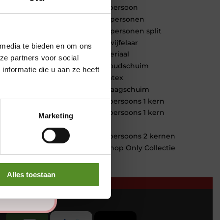
1 persoon
2 personen
2 personen split
Twijfelaar
 media te bieden en om ons
Materiaal
ze partners voor social
Koudschuim
nformatie die u aan ze heeft
Latex
Traagschuim
Tweepersoons 1 kern
Tweepersoons 1 kern
Marketing
product
Tweepersoons 2 kernen
Webshop Only Collectie
Alles toestaan