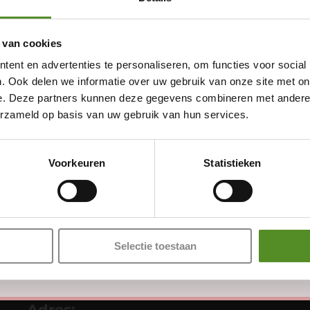
 van cookies
ent en advertenties te personaliseren, om functies voor social
. Ook delen we informatie over uw gebruik van onze site met on
e. Deze partners kunnen deze gegevens combineren met andere i
erzameld op basis van uw gebruik van hun services.
Showroom Breda
Voorkeuren
Statistieken
Donderdag 12:00 – 17:00
Vrijdag 12:00 – 17:00
Zaterdag 12:00 – 17:00
Zondag 12:00 – 17:00
Selectie toestaan
Adres: