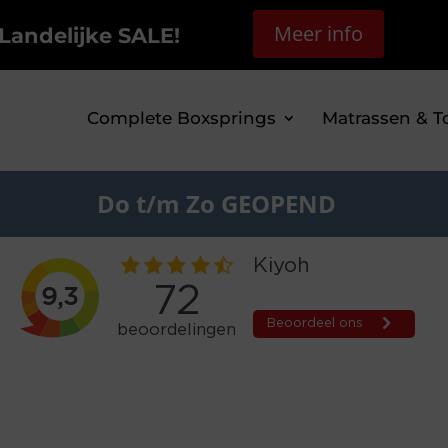
Meer info
Landelijke SALE!
Complete Boxsprings
Matrassen & T
Do t/m Zo GEOPEND