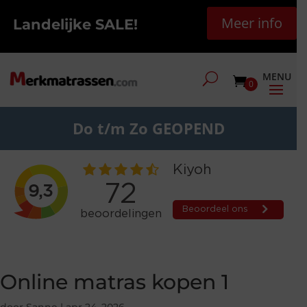
Meer info
Landelijke SALE!
0
Do t/m Zo GEOPEND
Online matras kopen 1
door
Sanne
|
apr 24, 2026