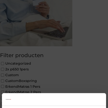
Filter producten
Uncategorized
2x p650 1pers
Custom
CustomBoxspring
ErkendMatras 1 Pers
ErkendMatras 2 Pers
ErkendMatras twijfelaar product
Matrassen