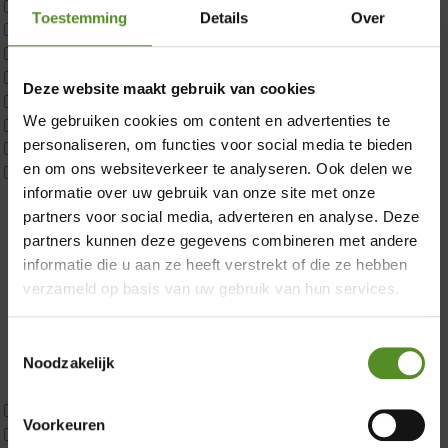
Matrastopper 10cm
Toestemming
Details
Over
p350 1 Pers
p350 2 Pers
p350 twijfelaar
×
Deze website maakt gebruik van cookies
P650 1 pers
We gebruiken cookies om content en advertenties te
P650 25cm Tweepersoons een kern aanpasbaar
personaliseren, om functies voor social media te bieden
P650 Twijfelaar
en om ons websiteverkeer te analyseren. Ook delen we
Toppers
informatie over uw gebruik van onze site met onze
Maatvoering
partners voor social media, adverteren en analyse. Deze
1 persoon
partners kunnen deze gegevens combineren met andere
2 personen
informatie die u aan ze heeft verstrekt of die ze hebben
2 personen split
verzameld op basis van uw gebruik van hun services.
Twijfelaar
Materiaal
Koudschuim
Toestemmingsselectie
Latex
Noodzakelijk
Traagschuim
Tweepersoons 1 kern
Voorkeuren
Tweepersoons 1 kern product
Showroom Breda