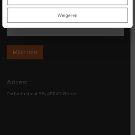
Weigeren
Meer info
Adres:
Catharinatraat 9B, 4811XD Breda