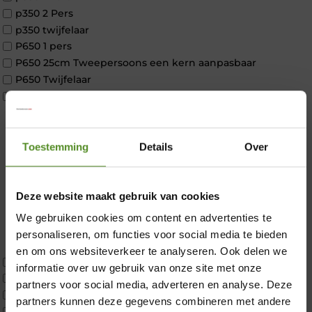
p350 2 Pers
p350 twijfelaar
P650 1 pers
P650 25cm Tweepersoons een kern aanpasbaar
P650 Twijfelaar
Toppers
Maatvoering
1 persoon
2 personen
Toestemming
Details
Over
2 personen split
Twijfelaar
Materiaal
Deze website maakt gebruik van cookies
Koudschuim
We gebruiken cookies om content en advertenties te
Latex
personaliseren, om functies voor social media te bieden
×
Traagschuim
en om ons websiteverkeer te analyseren. Ook delen we
Tweepersoons 1 kern
informatie over uw gebruik van onze site met onze
Tweepersoons 1 kern product
partners voor social media, adverteren en analyse. Deze
Tweepersoons 2 kernen
partners kunnen deze gegevens combineren met andere
Webshop Only Collectie