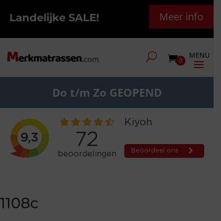
Meer info
Landelijke SALE!
0
Do t/m Zo GEOPEND
1108c