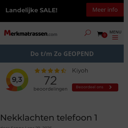
Meer info
Landelijke SALE!
0
Do t/m Zo GEOPEND
Nekklachten telefoon 1
door
Sanne
|
apr 29, 2026