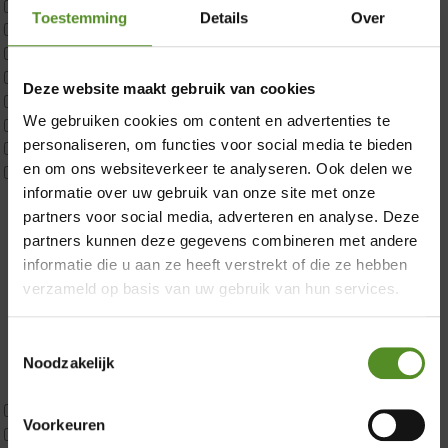
Matrastopper 10cm
Toestemming
Details
Over
p350 1 Pers
p350 2 Pers
p350 twijfelaar
×
Deze website maakt gebruik van cookies
P650 1 pers
We gebruiken cookies om content en advertenties te
P650 25cm Tweepersoons een kern aanpasbaar
personaliseren, om functies voor social media te bieden
P650 Twijfelaar
en om ons websiteverkeer te analyseren. Ook delen we
Toppers
informatie over uw gebruik van onze site met onze
Maatvoering
partners voor social media, adverteren en analyse. Deze
1 persoon
partners kunnen deze gegevens combineren met andere
2 personen
informatie die u aan ze heeft verstrekt of die ze hebben
2 personen split
verzameld op basis van uw gebruik van hun services.
Twijfelaar
Materiaal
Koudschuim
Toestemmingsselectie
Latex
Noodzakelijk
Traagschuim
Tweepersoons 1 kern
Voorkeuren
Tweepersoons 1 kern product
Showroom Breda