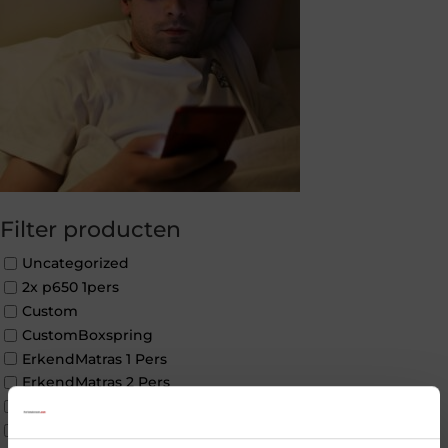
Filter producten
Uncategorized
2x p650 1pers
Custom
CustomBoxspring
ErkendMatras 1 Pers
ErkendMatras 2 Pers
ErkendMatras twijfelaar product
Matrassen