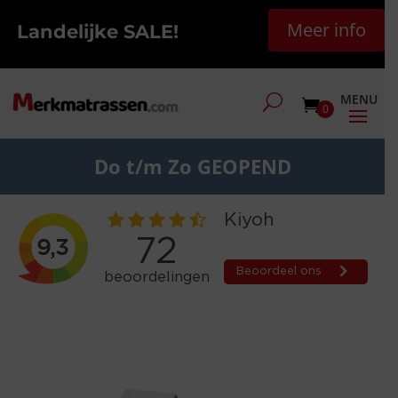
Meer info
Landelijke SALE!
0
Do t/m Zo GEOPEND