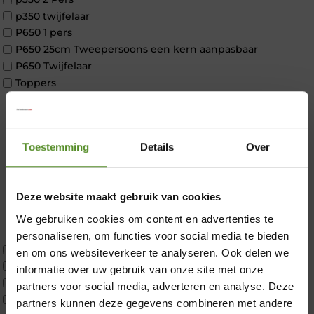
p350 twijfelaar
P650 1 pers
P650 25cm Tweepersoons een kern aanpasbaar
P650 Twijfelaar
Toppers
Maatvoering
1 persoon
2 personen
Toestemming
Details
Over
2 personen split
Twijfelaar
Materiaal
Deze website maakt gebruik van cookies
Koudschuim
Latex
We gebruiken cookies om content en advertenties te
Traagschuim
×
personaliseren, om functies voor social media te bieden
Tweepersoons 1 kern
en om ons websiteverkeer te analyseren. Ook delen we
Tweepersoons 1 kern product
informatie over uw gebruik van onze site met onze
Tweepersoons 2 kernen
partners voor social media, adverteren en analyse. Deze
Webshop Only Collectie
partners kunnen deze gegevens combineren met andere