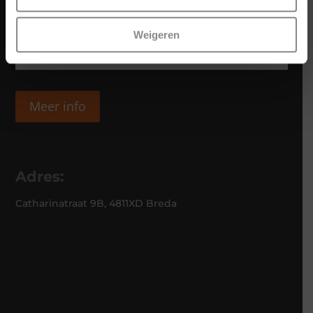
Weigeren
Meer info
Adres:
Catharinatraat 9B, 4811XD Breda