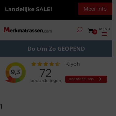
Meer info
Landelijke SALE!
0
Do t/m Zo GEOPEND
1