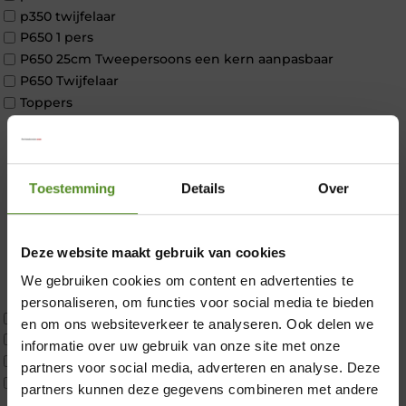
p350 twijfelaar
P650 1 pers
P650 25cm Tweepersoons een kern aanpasbaar
P650 Twijfelaar
Toppers
Maatvoering
1 persoon
2 personen
Toestemming
Details
Over
2 personen split
Twijfelaar
Materiaal
Deze website maakt gebruik van cookies
Koudschuim
Latex
We gebruiken cookies om content en advertenties te
Traagschuim
personaliseren, om functies voor social media te bieden
×
Tweepersoons 1 kern
en om ons websiteverkeer te analyseren. Ook delen we
Tweepersoons 1 kern product
informatie over uw gebruik van onze site met onze
Tweepersoons 2 kernen
partners voor social media, adverteren en analyse. Deze
Webshop Only Collectie
partners kunnen deze gegevens combineren met andere