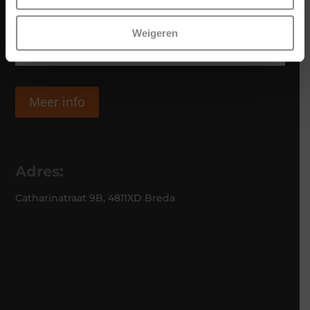
Weigeren
Meer info
Adres:
Catharinatraat 9B, 4811XD Breda