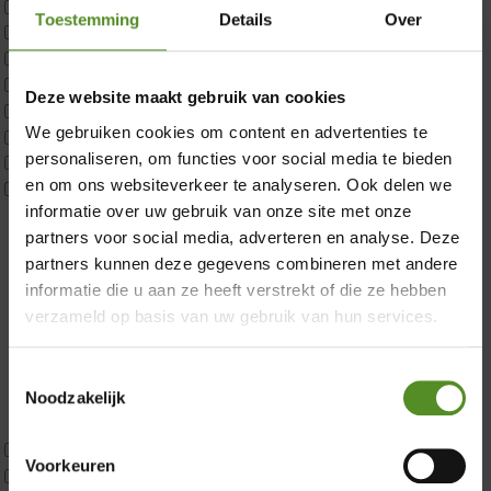
Matrastopper 10cm
Toestemming
Details
Over
p350 1 Pers
p350 2 Pers
p350 twijfelaar
×
Deze website maakt gebruik van cookies
P650 1 pers
We gebruiken cookies om content en advertenties te
P650 25cm Tweepersoons een kern aanpasbaar
personaliseren, om functies voor social media te bieden
P650 Twijfelaar
en om ons websiteverkeer te analyseren. Ook delen we
Toppers
informatie over uw gebruik van onze site met onze
Maatvoering
partners voor social media, adverteren en analyse. Deze
1 persoon
partners kunnen deze gegevens combineren met andere
2 personen
informatie die u aan ze heeft verstrekt of die ze hebben
2 personen split
verzameld op basis van uw gebruik van hun services.
Twijfelaar
Materiaal
Koudschuim
Toestemmingsselectie
Latex
Noodzakelijk
Traagschuim
Tweepersoons 1 kern
Voorkeuren
Tweepersoons 1 kern product
Showroom Breda