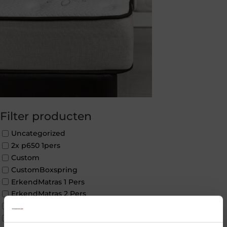
Filter producten
Uncategorized
2x p650 1pers
Custom
CustomBoxspring
ErkendMatras 1 Pers
ErkendMatras 2 Pers
ErkendMatras twijfelaar product
Matrassen