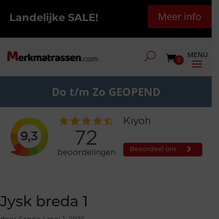
Meer info
Landelijke SALE!
0
Do t/m Zo GEOPEND
Jysk breda 1
door
Sanne
|
mei 1, 2026