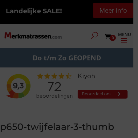
Meer info
Landelijke SALE!
0
Do t/m Zo GEOPEND
p650-twijfelaar-3-thumb