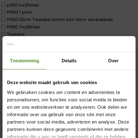
p350 twijfelaar
P650 1 pers
P650 25cm Tweepersoons een kern aanpasbaar
P650 Twijfelaar
Toppers
Maatvoering
1 persoon
2 personen
Toestemming
Details
Over
2 personen split
Twijfelaar
Materiaal
Deze website maakt gebruik van cookies
Koudschuim
We gebruiken cookies om content en advertenties te
Latex
personaliseren, om functies voor social media te bieden
Traagschuim
×
en om ons websiteverkeer te analyseren. Ook delen we
Tweepersoons 1 kern
informatie over uw gebruik van onze site met onze
Tweepersoons 1 kern product
partners voor social media, adverteren en analyse. Deze
Tweepersoons 2 kernen
partners kunnen deze gegevens combineren met andere
Webshop Only Collectie
informatie die u aan ze heeft verstrekt of die ze hebben