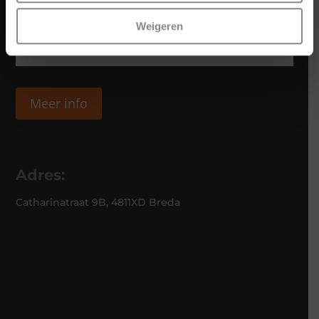
Weigeren
Meer info
Adres:
Catharinatraat 9B, 4811XD Breda