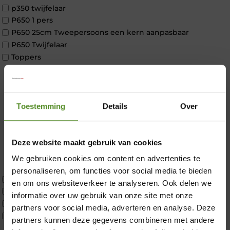
p350 twijfelaar
P650 1 pers
P650 25cm Tweepersoons een kern aanpasbaar
P650 Twijfelaar
Toppers
Maatvoering
1 persoon
2 personen
2 personen split
Toestemming
Details
Over
Twijfelaar
Materiaal
Koudschuim
Deze website maakt gebruik van cookies
Latex
We gebruiken cookies om content en advertenties te
Traagschuim
personaliseren, om functies voor social media te bieden
×
Tweepersoons 1 kern
en om ons websiteverkeer te analyseren. Ook delen we
Tweepersoons 1 kern product
informatie over uw gebruik van onze site met onze
Tweepersoons 2 kernen
partners voor social media, adverteren en analyse. Deze
Webshop Only Collectie
partners kunnen deze gegevens combineren met andere