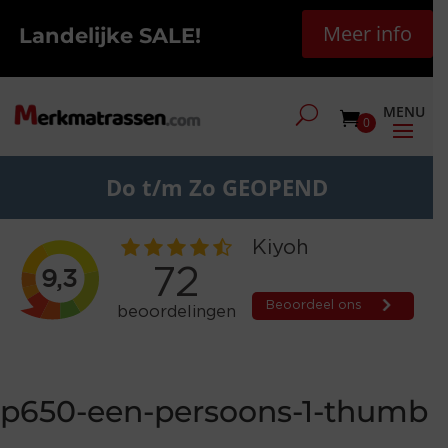
Meer info
Landelijke SALE!
0
Do t/m Zo GEOPEND
p650-een-persoons-1-thumb